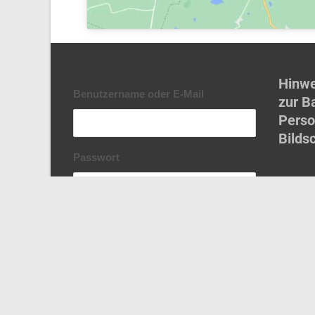
Hinwe
Benutzername oder E-Mail
zur Ba
Perso
Bilds
Passwort
Angemeldet bleiben
Registrieren